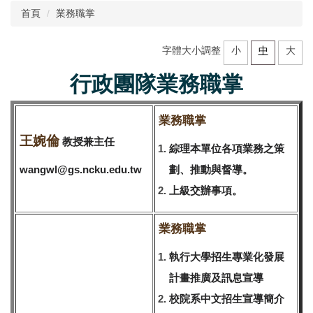
首頁
業務職掌
單位簡介
字體大小調整
小
中
大
業務職掌
行政團隊業務職掌
學習歷程檔案審查準備指引
業務職掌
各式入學管道資訊
王婉倫
教授兼主任
綜理本單位各項業務之策
新生支持辦公室
wangwl@gs.ncku.edu.tw
劃、推動與督導。
高中蒞校參訪申請
上級交辦事項。
大學預修課程 Advanced Placement
業務職掌
執行大學招生專業化發展
計畫推廣及訊息宣導
校院系中文招生宣導簡介