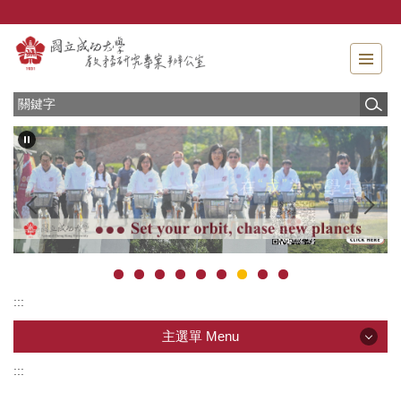
跳
到
主
要
內
容
區
塊
:::
主選單 Menu
:::
主選單 Menu