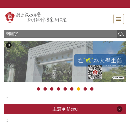
跳
到
主
要
內
容
區
塊
:::
主選單 Menu
:::
主選單 Menu