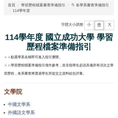
首頁
學習歷程檔案審查準備指引
📁 各學系審查準備指引
單位簡介
114學年度
業務職掌
字體大小調整
小
中
大
學習歷程檔案審查準備指引
114學年度 國立成功大學 學習
歷程檔案準備指引
各式入學管道資訊
＞＞點選學系名稱即可進入指引瀏覽。
新生支持辦公室
＞＞學習歷程檔案準備指引僅作參考，並非指學生必須具備所有項次之學
高中蒞校參訪申請
習歷程，各系審查將透過學生所提交之資料綜合評量。
大學預修課程 Advanced Placement
文學院
中國文學系
外國語文學系