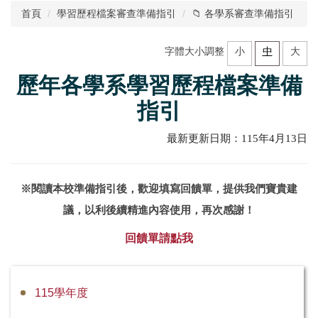
首頁
學習歷程檔案審查準備指引
📁 各學系審查準備指引
單位簡介
字體大小調整
小
中
大
業務職掌
歷年各學系學習歷程檔案準備
學習歷程檔案審查準備指引
指引
各式入學管道資訊
最新更新日期：115年4月13日
新生支持辦公室
高中蒞校參訪申請
※閱讀本校準備指引後，歡迎填寫回饋單，提供我們寶貴建
議，以利後續精進內容使用，再次感謝！
大學預修課程 Advanced Placement
回饋單請點我
115學年度