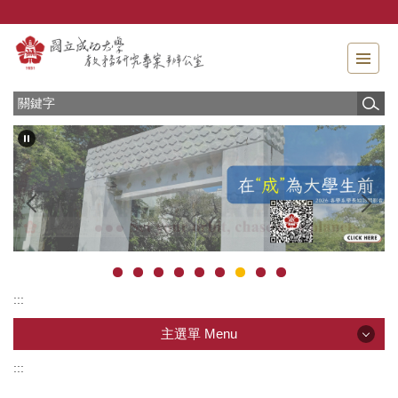
跳
到
主
要
內
容
區
塊
:::
主選單 Menu
:::
主選單 Menu