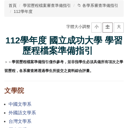
首頁
學習歷程檔案審查準備指引
📁 各學系審查準備指引
單位簡介
112學年度
業務職掌
字體大小調整
小
中
大
學習歷程檔案審查準備指引
112學年度 國立成功大學 學習
歷程檔案準備指引
各式入學管道資訊
＞＞
新生支持辦公室
學習歷程檔案準備指引僅作參考，並非指學生必須具備所有項次之學
習歷程，各系審查將透過學生所提交之資料綜合評量。
高中蒞校參訪申請
大學預修課程 Advanced Placement
文學院
中國文學系
外國語文學系
台灣文學系