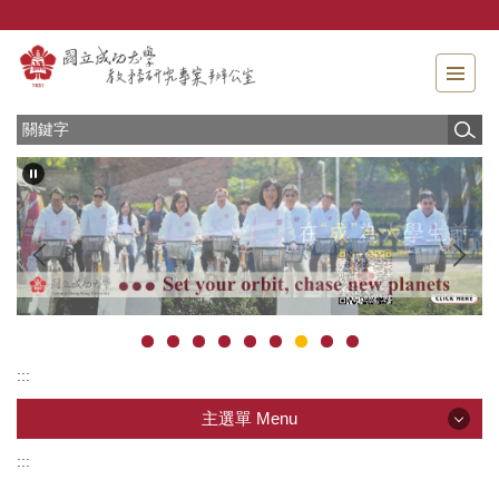
跳
到
主
要
內
容
區
塊
:::
主選單 Menu
:::
主選單 Menu